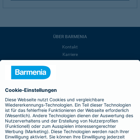
ÜBER BARMENIA
Kontakt
Karriere
Presse
Unternehmen
Anfahrt
Affiliate-Partner werden
Barmenia ist Teil der BarmeniaGothaer
BELIEBTE SEITEN
Kranken-Zusatzversicherung
Tierversicherungen
Haftpflichtversicherung
Hausratversicherung