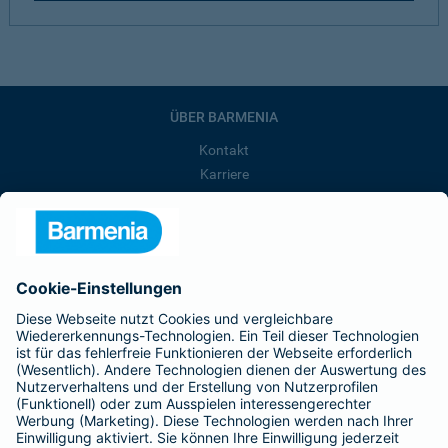
ÜBER BARMENIA
Kontakt
Karriere
Presse
Unternehmen
Anfahrt
Affiliate-Partner werden
Barmenia ist Teil der BarmeniaGothaer
BELIEBTE SEITEN
Kranken-Zusatzversicherung
Tierversicherungen
Haftpflichtversicherung
Hausratversicherung