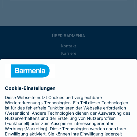
ÜBER BARMENIA
Kontakt
Karriere
Presse
Unternehmen
Anfahrt
Affiliate-Partner werden
Barmenia ist Teil der BarmeniaGothaer
BELIEBTE SEITEN
Kranken-Zusatzversicherung
Tierversicherungen
Haftpflichtversicherung
Hausratversicherung