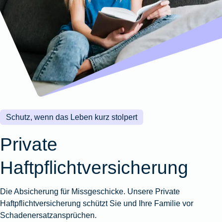
Wohnungsschutzbrief
Kunstversicherung
Montageversicherung
Zur
Zur
Zur
Gruppenunfall für
Gewässerschadenhaftpflicht
Reisehaftpflichtversicherung
Zur
Produktübersicht
Produktübersicht
Produktübersicht
Betriebe
Ausstellungsversicherung
Zur
Produktübersicht
Zur
Produktübersicht
Reiserücktrittsversicherung
Zur
Produktübersicht
Gruppenunfall für
Valorenversicherung
Produktübersicht
Vereine
Zur
Oldtimersammlungsversicherung
Produktübersicht
Zur
Produktübersicht
Schutz, wenn das Leben kurz stolpert
Zur
Produktübersicht
Private
Haftpflichtversicherung
Die Absicherung für Missgeschicke. Unsere Private
Haftpflichtversicherung schützt Sie und Ihre Familie vor
Schadenersatzansprüchen.