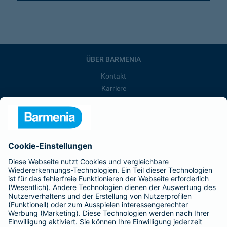
ÜBER BARMENIA
Kontakt
Karriere
Presse
Unternehmen
Anfahrt
Affiliate-Partner werden
Barmenia ist Teil der BarmeniaGothaer
BELIEBTE SEITEN
Kranken-Zusatzversicherung
Tierversicherungen
Haftpflichtversicherung
Hausratversicherung