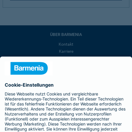
ÜBER BARMENIA
Kontakt
Karriere
Presse
Unternehmen
Anfahrt
Affiliate-Partner werden
Barmenia ist Teil der BarmeniaGothaer
BELIEBTE SEITEN
Kranken-Zusatzversicherung
Tierversicherungen
Haftpflichtversicherung
Hausratversicherung