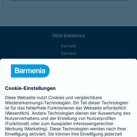
ÜBER BARMENIA
Kontakt
Karriere
Presse
Unternehmen
Anfahrt
Affiliate-Partner werden
Barmenia ist Teil der BarmeniaGothaer
BELIEBTE SEITEN
Kranken-Zusatzversicherung
Tierversicherungen
Haftpflichtversicherung
Hausratversicherung