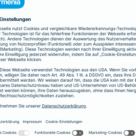
, Sach- und Vermögensschäden ab.
-Haftpflicht
oder
Haftpflicht für
r)
als Basis-, Top- oder Premium-Schutz vereinbaren.
Partnerschaft
tz
Psychologen und
 Haftungsrisiken ergänzt
Exklusive Tarife zu beson