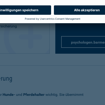
Privathaftpflicht
speziell 
rung
rsicherung
psychologen.barme
herung
ür
Hunde-
und
Pferdehalter
wichtig. Sie übernimmt