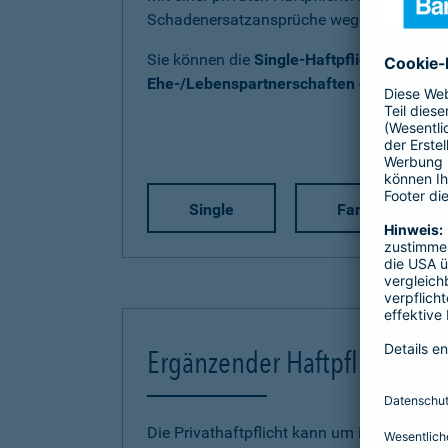
Schadenersatzansprüche wegen Personen-
Sie können die
Single-Haftpflicht
,
Familien
Ehe-/Lebenspartnerschaften ohne Kind(e
Single
Familie
Ergänzender Haftpflichtschu
Die Privathaftpflicht kann um individuelle