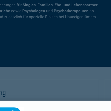
cherungen für
Singles
,
Familien
,
Ehe- und Lebenspartner
triebe
sowie
Psychologen
und
Psychotherapeuten
an.
nd zusätzlich für spezielle Risiken bei Hauseigentümern
ung
 (PHV) sichern Sie sich gegen