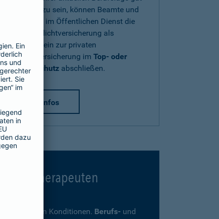
abgesichert zu sein, können Beamte und
Beschäftigte im Öffentlichen Dienst die
Diensthaftpflichtversicherung als
Zusatzbaustein zur privaten
Haftpflichtversicherung im
Top- oder
Premium-Schutz
abschließen.
mehr Infos
 Psychotherapeuten
ders günstigen Konditionen.
Berufs-
und