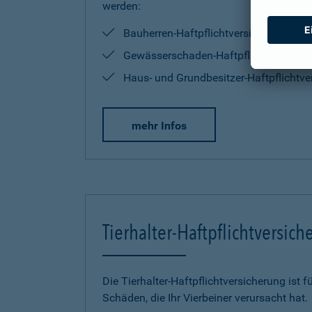
werden:
Bauherren-Haftpflichtversicherung
Gewässerschaden-Haftpflichtversiche
Haus- und Grundbesitzer-Haftpflichtve
mehr Infos
Tierhalter-Haftpflichtversic
Die Tierhalter-Haftpflichtversicherung ist f
Schäden, die Ihr Vierbeiner verursacht hat.