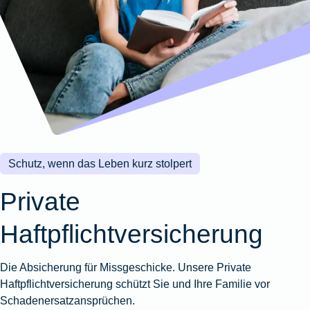
Wohnungsschutzbrief
Kunstversicherung
Montageversicherung
Zur
Zur
Zur
Gruppenunfall für
Gewässerschadenhaftpflicht
Reisehaftpflichtversicherung
Zur
Produktübersicht
Produktübersicht
Produktübersicht
Betriebe
Ausstellungsversicherung
Zur
Produktübersicht
Zur
Produktübersicht
Reiserücktrittsversicherung
Zur
Produktübersicht
Gruppenunfall für
Valorenversicherung
Produktübersicht
Vereine
Zur
Oldtimersammlungsversicherung
Produktübersicht
Zur
Produktübersicht
Schutz, wenn das Leben kurz stolpert
Zur
Produktübersicht
Private
Haftpflichtversicherung
Die Absicherung für Missgeschicke. Unsere Private
Haftpflichtversicherung schützt Sie und Ihre Familie vor
Schadenersatzansprüchen.