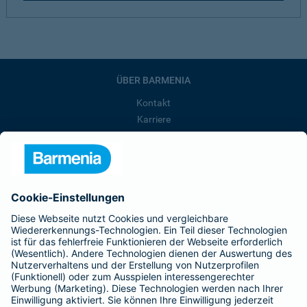
ÜBER BARMENIA
Kontakt
Karriere
Presse
Unternehmen
Anfahrt
Affiliate-Partner werden
Barmenia ist Teil der BarmeniaGothaer
BELIEBTE SEITEN
Kranken-Zusatzversicherung
Tierversicherungen
Haftpflichtversicherung
Hausratversicherung