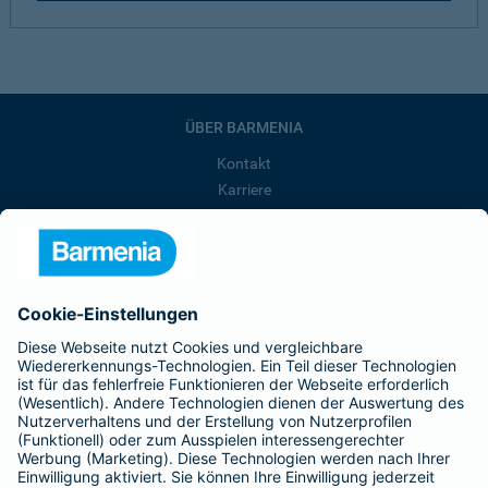
ÜBER BARMENIA
Kontakt
Karriere
Presse
Unternehmen
Anfahrt
Affiliate-Partner werden
Barmenia ist Teil der BarmeniaGothaer
BELIEBTE SEITEN
Kranken-Zusatzversicherung
Tierversicherungen
Haftpflichtversicherung
Hausratversicherung