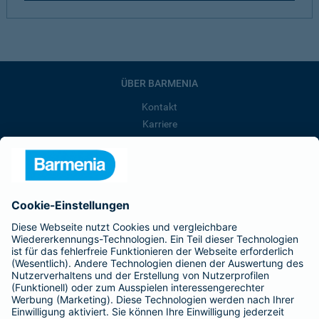
ÜBER BARMENIA
Kontakt
Karriere
Presse
Unternehmen
Anfahrt
Affiliate-Partner werden
Barmenia ist Teil der BarmeniaGothaer
BELIEBTE SEITEN
Kranken-Zusatzversicherung
Tierversicherungen
Haftpflichtversicherung
Hausratversicherung