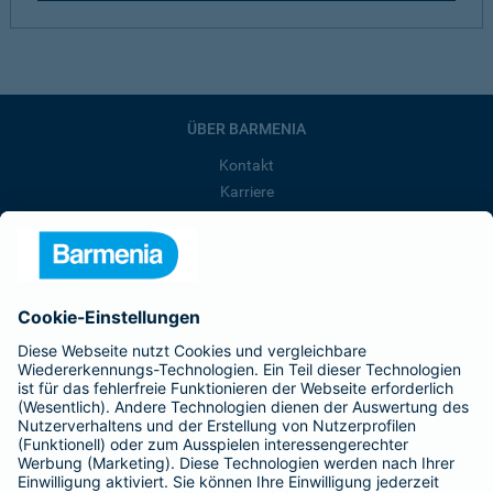
ÜBER BARMENIA
Kontakt
Karriere
Presse
Unternehmen
Anfahrt
Affiliate-Partner werden
Barmenia ist Teil der BarmeniaGothaer
BELIEBTE SEITEN
Kranken-Zusatzversicherung
Tierversicherungen
Haftpflichtversicherung
Hausratversicherung