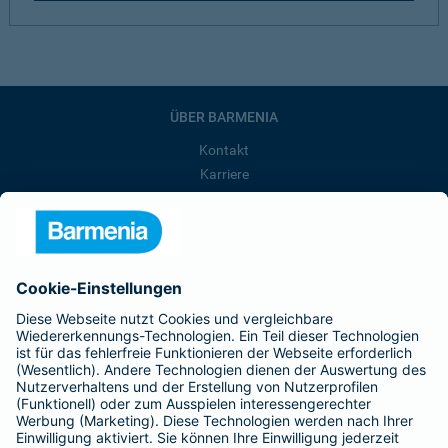
ÜBER BARMENIA
Kontakt
Karriere
Presse
Unternehmen
Anfahrt
Affiliate-Partner werden
Barmenia ist Teil der BarmeniaGothaer
BELIEBTE SEITEN
Kranken-Zusatzversicherung
Tierversicherungen
Haftpflichtversicherung
Hausratversicherung