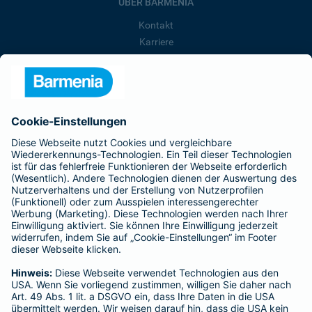
ÜBER BARMENIA
Kontakt
Karriere
Presse
Unternehmen
Anfahrt
Affiliate-Partner werden
Barmenia ist Teil der BarmeniaGothaer
BELIEBTE SEITEN
Kranken-Zusatzversicherung
Tierversicherungen
Haftpflichtversicherung
Hausratversicherung
SERVICE
Adresse ändern
Schaden melden