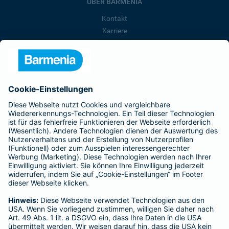
ÜBER BARMENIA
Kontakt
Karriere
Presse
Unternehmen
Anfahrt
Affiliate-Partner werden
Barmenia ist Teil der BarmeniaGothaer
BELIEBTE SEITEN
Kranken-Zusatzversicherung
Tierversicherungen
Haftpflichtversicherung
Hausratversicherung
SERVICE
Adresse ändern
Schaden melden