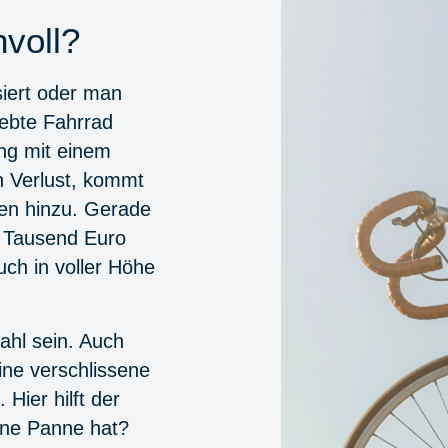
voll?
siert oder man
ebte Fahrrad
ung mit einem
 Verlust, kommt
den hinzu. Gerade
r Tausend Euro
ch in voller Höhe
ahl sein. Auch
Eine verschlissene
Hier hilft der
ine Panne hat?