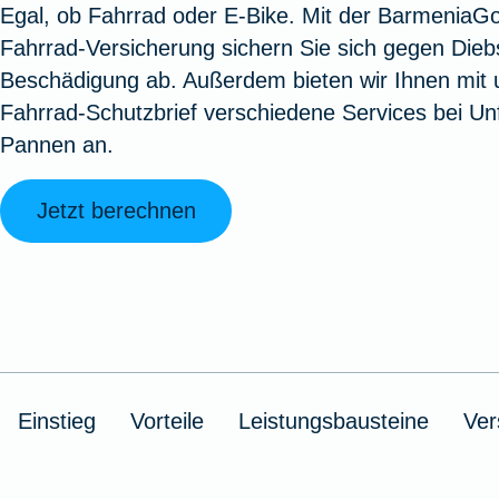
Egal, ob Fahrrad oder E-Bike. Mit der BarmeniaG
Oldtimerversicherung
Augenzusatzversicherung
Zur Serviceübersicht
Rundum-
Jagd- un
Sterbeg
Fahrrad-Versicherung sichern Sie sich gegen Dieb
Vermögensschadenversicherung
Sportwaf
Inhalt
Zur P
Beschädigung ab. Außerdem bieten wir Ihnen mit
Fahrradversicherung
Pflegemonatsgeld
Haus- un
Altersv
Fahrrad-Schutzbrief verschiedene Services bei Unf
Cyber-Versicherung
Wohnungs
Jäger-Sch
Warent
Pannen an.
Zur Produktübersicht
Zur Produktübersicht
Zur Pr
Zur Produktübersicht
Zur Pro
Zur Pro
Zur 
Jetzt berechnen
Spezialversicherungen
Filmversicherung
Einstieg
Vorteile
Leistungsbausteine
Ver
Kunstversicherung