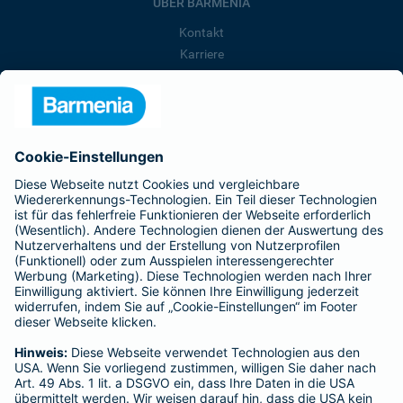
ÜBER BARMENIA
Kontakt
Karriere
Presse
Unternehmen
Anfahrt
Affiliate-Partner werden
Barmenia ist Teil der BarmeniaGothaer
BELIEBTE SEITEN
Kranken-Zusatzversicherung
Tierversicherungen
Haftpflichtversicherung
Hausratversicherung
SERVICE
Adresse ändern
Schaden melden