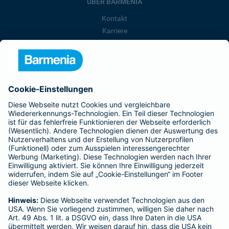
ÜBER BARMENIA
Kontakt
Karriere
Presse
Unternehmen
Anfahrt
Affiliate-Partner werden
Barmenia ist Teil der BarmeniaGothaer
BELIEBTE SEITEN
Kranken-Zusatzversicherung
Tierversicherungen
Haftpflichtversicherung
Hausratversicherung
SERVICE
Adresse ändern
Schaden melden