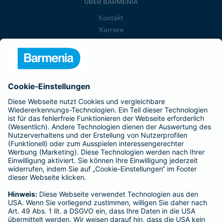
ÜBER BARMENIA
Kontakt
Karriere
Presse
Unternehmen
Anfahrt
Affiliate-Partner werden
Barmenia ist Teil der BarmeniaGothaer
BELIEBTE SEITEN
Kranken-Zusatzversicherung
Tierversicherungen
Haftpflichtversicherung
Hausratversicherung
SERVICE
Adresse ändern
Schaden melden