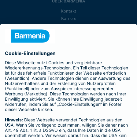
ÜBER BARMENIA
Kontakt
Karriere
Presse
Unternehmen
Anfahrt
Affiliate-Partner werden
Barmenia ist Teil der BarmeniaGothaer
BELIEBTE SEITEN
Kranken-Zusatzversicherung
Tierversicherungen
Haftpflichtversicherung
Hausratversicherung
SERVICE
Adresse ändern
Schaden melden