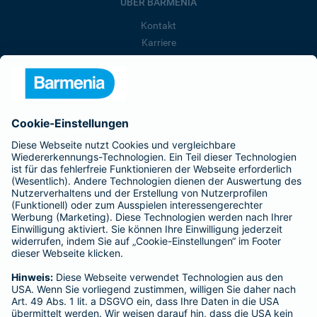
ÜBER BARMENIA
Kontakt
Karriere
Presse
Unternehmen
Anfahrt
Affiliate-Partner werden
Barmenia ist Teil der BarmeniaGothaer
BELIEBTE SEITEN
Kranken-Zusatzversicherung
Tierversicherungen
Haftpflichtversicherung
Hausratversicherung
SERVICE
Adresse ändern
Schaden melden