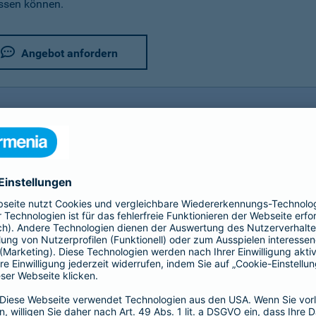
assen können.
Angebot anfordern
rer Fahrradversicherung im Detail
utz