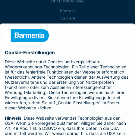
ÜBER BARMENIA
Kontakt
Karriere
Presse
Unternehmen
Anfahrt
Affiliate-Partner werden
Barmenia ist Teil der BarmeniaGothaer
BELIEBTE SEITEN
Kranken-Zusatzversicherung
Tierversicherungen
Haftpflichtversicherung
Hausratversicherung
SERVICE
Adresse ändern
Schaden melden