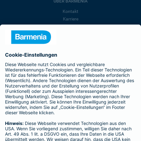
ÜBER BARMENIA
Kontakt
Karriere
Presse
Unternehmen
Anfahrt
Affiliate-Partner werden
Barmenia ist Teil der BarmeniaGothaer
BELIEBTE SEITEN
Kranken-Zusatzversicherung
Tierversicherungen
Haftpflichtversicherung
Hausratversicherung
SERVICE
Adresse ändern
Schaden melden