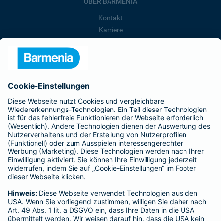
ÜBER BARMENIA
Kontakt
Karriere
Presse
Unternehmen
Anfahrt
Affiliate-Partner werden
Barmenia ist Teil der BarmeniaGothaer
BELIEBTE SEITEN
Kranken-Zusatzversicherung
Tierversicherungen
Haftpflichtversicherung
Hausratversicherung
SERVICE
Adresse ändern
Schaden melden