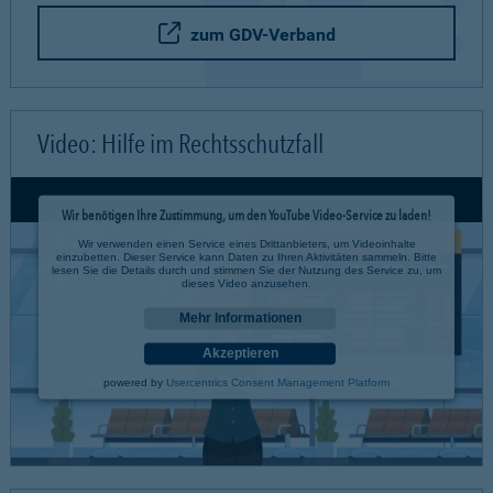
zum GDV-Verband
Video: Hilfe im Rechtsschutzfall
Wir benötigen Ihre Zustimmung, um den YouTube Video-Service zu laden!
Wir verwenden einen Service eines Drittanbieters, um Videoinhalte
einzubetten. Dieser Service kann Daten zu Ihren Aktivitäten sammeln. Bitte
lesen Sie die Details durch und stimmen Sie der Nutzung des Service zu, um
dieses Video anzusehen.
Mehr Informationen
Akzeptieren
powered by
Usercentrics Consent Management Platform