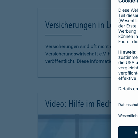
Versicherungen in Leichter S
Versicherungen sind oft nicht einfach zu 
Versicherungswirtschaft e.V. hat
Informati
veröffentlicht. Diese Informationen finden S
Video: Hilfe im Rechtsschutz