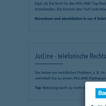
Egal, ob Sie Sich für den ROLAND Top-Rech
entscheiden, Sie können den Tarif individu
Berechnen und abschließen in nur 4 Schri
JurLine - telefonische Rech
Sie haben ein rechtliches Problem, z. B. i
vermittelt Sie zu einem ROLAND-Partneranw
Top
: Beratung auch zu nicht versicherten 