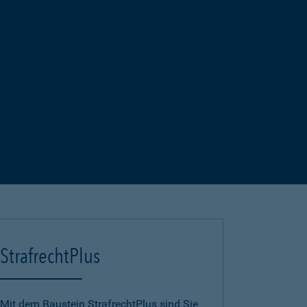
StrafrechtPlus
Mit dem Baustein StrafrechtPlus sind Sie