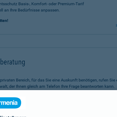
tsschutz Basis-, Komfort- oder Premium-Tarif
ell an Ihre Bedürfnisse anpassen.
tten!
tsberatung
m privaten Bereich, für das Sie eine Auskunft benötigen, rufen 
alt, der Ihnen gleich am Telefon Ihre Frage beantworten kann.
Rechtsfragen.