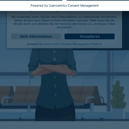
Wir benötigen Ihre Zustimmung, um den YouTube Video-Service zu laden!
Wir verwenden einen Service eines Drittanbieters, um Videoinhalte einzubetten.
Dieser Service kann Daten zu Ihren Aktivitäten sammeln. Bitte lesen Sie die
Details durch und stimmen Sie der Nutzung des Service zu, um dieses Video
anzusehen.
Mehr Informationen
Akzeptieren
powered by
Usercentrics Consent Management Platform