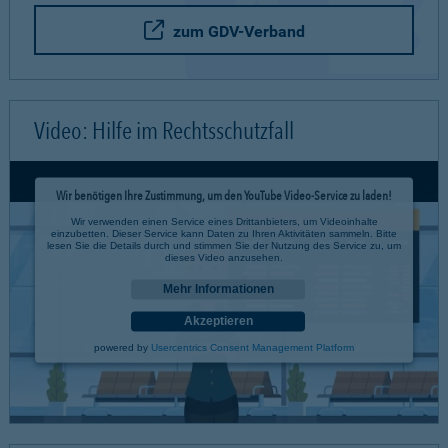
zum GDV-Verband
Video: Hilfe im Rechtsschutzfall
Wir benötigen Ihre Zustimmung, um den YouTube Video-Service zu laden!
Wir verwenden einen Service eines Drittanbieters, um Videoinhalte
einzubetten. Dieser Service kann Daten zu Ihren Aktivitäten sammeln. Bitte
lesen Sie die Details durch und stimmen Sie der Nutzung des Service zu, um
dieses Video anzusehen.
Mehr Informationen
Akzeptieren
powered by
Usercentrics Consent Management Platform