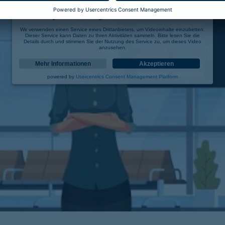
Wir benötigen Ihre Zustimmung, um den YouTube Video-Service zu laden!
Wir verwenden einen Service eines Drittanbieters, um Videoinhalte einzubetten.
Dieser Service kann Daten zu Ihren Aktivitäten sammeln. Bitte lesen Sie die
Details durch und stimmen Sie der Nutzung des Service zu, um dieses Video
anzusehen.
Mehr Informationen
Akzeptieren
powered by
Usercentrics Consent Management Platform