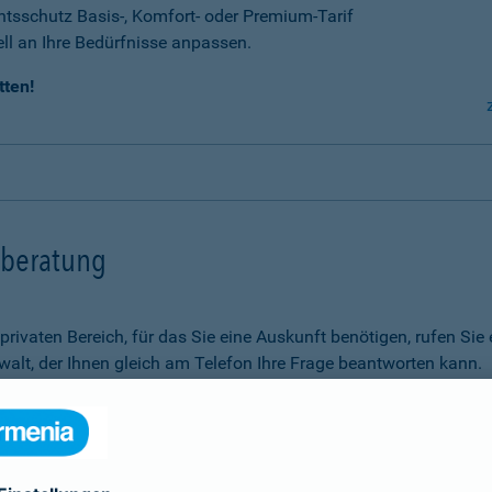
tsschutz Basis-, Komfort- oder Premium-Tarif
ell an Ihre Bedürfnisse anpassen.
tten!
tsberatung
m privaten Bereich, für das Sie eine Auskunft benötigen, rufen 
alt, der Ihnen gleich am Telefon Ihre Frage beantworten kann.
Rechtsfragen.