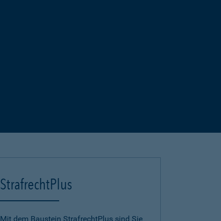
StrafrechtPlus
Mit dem Baustein StrafrechtPlus sind Sie