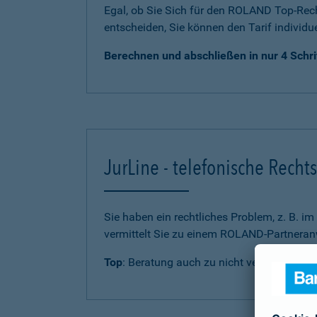
Egal, ob Sie Sich für den ROLAND Top-Rech
entscheiden, Sie können den Tarif individu
Berechnen und abschließen in nur 4 Schri
JurLine - telefonische Rech
Sie haben ein rechtliches Problem, z. B. i
vermittelt Sie zu einem ROLAND-Partneranw
Top
: Beratung auch zu nicht versicherten 