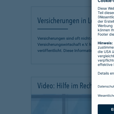
Versicherungen in Leichter S
Versicherungen sind oft nicht einfach zu 
Versicherungswirtschaft e.V. hat
Informati
veröffentlicht. Diese Informationen finden S
Video: Hilfe im Rechtsschutz