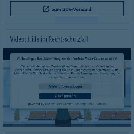
zum GDV-Verband
Video: Hilfe im Rechtsschutzfall
Wir benötigen Ihre Zustimmung, um den YouTube Video-Service zu laden!
Wir verwenden einen Service eines Drittanbieters, um Videoinhalte
einzubetten. Dieser Service kann Daten zu Ihren Aktivitäten sammeln. Bitte
lesen Sie die Details durch und stimmen Sie der Nutzung des Service zu, um
dieses Video anzusehen.
Mehr Informationen
Akzeptieren
powered by
Usercentrics Consent Management Platform