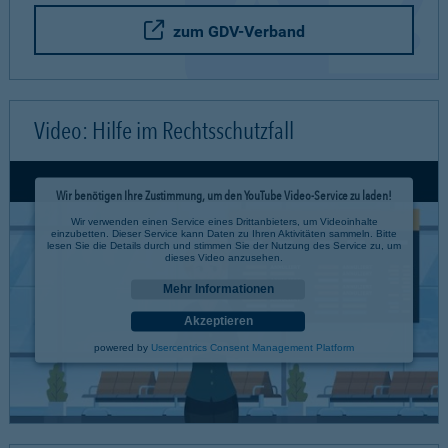
zum GDV-Verband
Video: Hilfe im Rechtsschutzfall
Wir benötigen Ihre Zustimmung, um den YouTube Video-Service zu laden!
Wir verwenden einen Service eines Drittanbieters, um Videoinhalte
einzubetten. Dieser Service kann Daten zu Ihren Aktivitäten sammeln. Bitte
lesen Sie die Details durch und stimmen Sie der Nutzung des Service zu, um
dieses Video anzusehen.
Mehr Informationen
Akzeptieren
powered by
Usercentrics Consent Management Platform