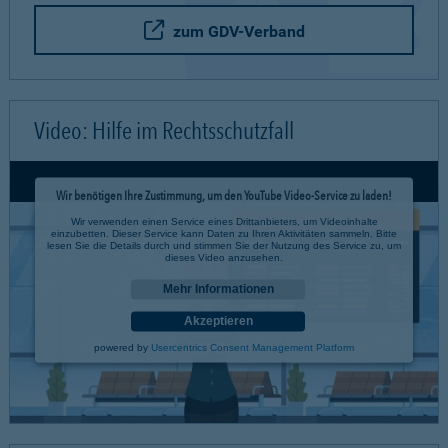
zum GDV-Verband
Video: Hilfe im Rechtsschutzfall
Wir benötigen Ihre Zustimmung, um den YouTube Video-Service zu laden!
Wir verwenden einen Service eines Drittanbieters, um Videoinhalte
einzubetten. Dieser Service kann Daten zu Ihren Aktivitäten sammeln. Bitte
lesen Sie die Details durch und stimmen Sie der Nutzung des Service zu, um
dieses Video anzusehen.
Mehr Informationen
Akzeptieren
powered by
Usercentrics Consent Management Platform