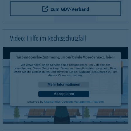
zum GDV-Verband
Video: Hilfe im Rechtsschutzfall
Wir benötigen Ihre Zustimmung, um den YouTube Video-Service zu laden!
Wir verwenden einen Service eines Drittanbieters, um Videoinhalte
einzubetten. Dieser Service kann Daten zu Ihren Aktivitäten sammeln. Bitte
lesen Sie die Details durch und stimmen Sie der Nutzung des Service zu, um
dieses Video anzusehen.
Mehr Informationen
Akzeptieren
powered by
Usercentrics Consent Management Platform