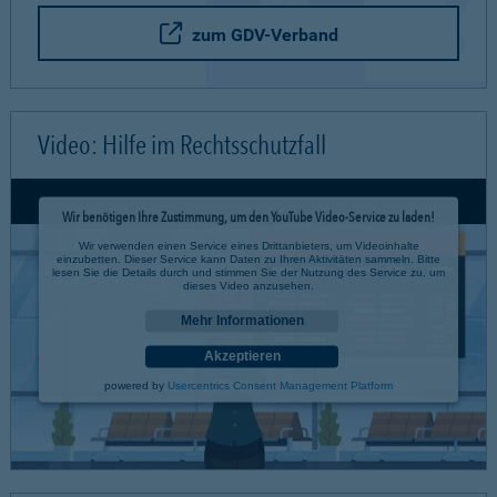
zum GDV-Verband
Video: Hilfe im Rechtsschutzfall
Wir benötigen Ihre Zustimmung, um den YouTube Video-Service zu laden!
Wir verwenden einen Service eines Drittanbieters, um Videoinhalte
einzubetten. Dieser Service kann Daten zu Ihren Aktivitäten sammeln. Bitte
lesen Sie die Details durch und stimmen Sie der Nutzung des Service zu, um
dieses Video anzusehen.
Mehr Informationen
Akzeptieren
powered by
Usercentrics Consent Management Platform