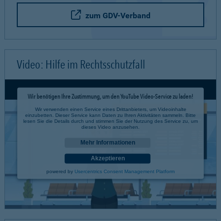
zum GDV-Verband
Video: Hilfe im Rechtsschutzfall
Wir benötigen Ihre Zustimmung, um den YouTube Video-Service zu laden!
Wir verwenden einen Service eines Drittanbieters, um Videoinhalte
einzubetten. Dieser Service kann Daten zu Ihren Aktivitäten sammeln. Bitte
lesen Sie die Details durch und stimmen Sie der Nutzung des Service zu, um
dieses Video anzusehen.
Mehr Informationen
Akzeptieren
powered by
Usercentrics Consent Management Platform