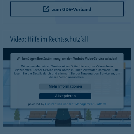
zum GDV-Verband
Video: Hilfe im Rechtsschutzfall
Wir benötigen Ihre Zustimmung, um den YouTube Video-Service zu laden!
Wir verwenden einen Service eines Drittanbieters, um Videoinhalte
einzubetten. Dieser Service kann Daten zu Ihren Aktivitäten sammeln. Bitte
lesen Sie die Details durch und stimmen Sie der Nutzung des Service zu, um
dieses Video anzusehen.
Mehr Informationen
Akzeptieren
powered by
Usercentrics Consent Management Platform