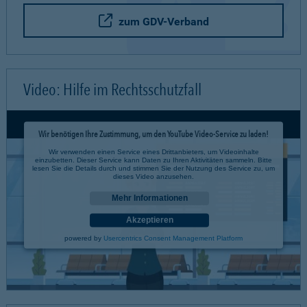
zum GDV-Verband
Video: Hilfe im Rechtsschutzfall
Wir benötigen Ihre Zustimmung, um den YouTube Video-Service zu laden!
Wir verwenden einen Service eines Drittanbieters, um Videoinhalte
einzubetten. Dieser Service kann Daten zu Ihren Aktivitäten sammeln. Bitte
lesen Sie die Details durch und stimmen Sie der Nutzung des Service zu, um
dieses Video anzusehen.
Mehr Informationen
Akzeptieren
powered by
Usercentrics Consent Management Platform