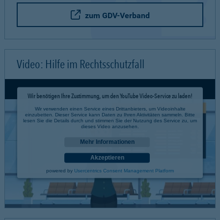
zum GDV-Verband
Video: Hilfe im Rechtsschutzfall
Wir benötigen Ihre Zustimmung, um den YouTube Video-Service zu laden!
Wir verwenden einen Service eines Drittanbieters, um Videoinhalte
einzubetten. Dieser Service kann Daten zu Ihren Aktivitäten sammeln. Bitte
lesen Sie die Details durch und stimmen Sie der Nutzung des Service zu, um
dieses Video anzusehen.
Mehr Informationen
Akzeptieren
powered by
Usercentrics Consent Management Platform