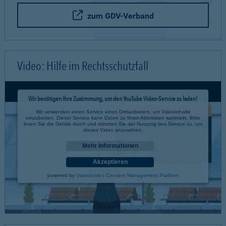
zum GDV-Verband
Video: Hilfe im Rechtsschutzfall
Wir benötigen Ihre Zustimmung, um den YouTube Video-Service zu laden!
Wir verwenden einen Service eines Drittanbieters, um Videoinhalte
einzubetten. Dieser Service kann Daten zu Ihren Aktivitäten sammeln. Bitte
lesen Sie die Details durch und stimmen Sie der Nutzung des Service zu, um
dieses Video anzusehen.
Mehr Informationen
Akzeptieren
powered by
Usercentrics Consent Management Platform