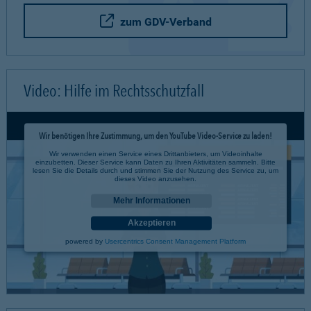
zum GDV-Verband
Video: Hilfe im Rechtsschutzfall
Wir benötigen Ihre Zustimmung, um den YouTube Video-Service zu laden!
Wir verwenden einen Service eines Drittanbieters, um Videoinhalte
einzubetten. Dieser Service kann Daten zu Ihren Aktivitäten sammeln. Bitte
lesen Sie die Details durch und stimmen Sie der Nutzung des Service zu, um
dieses Video anzusehen.
Mehr Informationen
Akzeptieren
powered by
Usercentrics Consent Management Platform