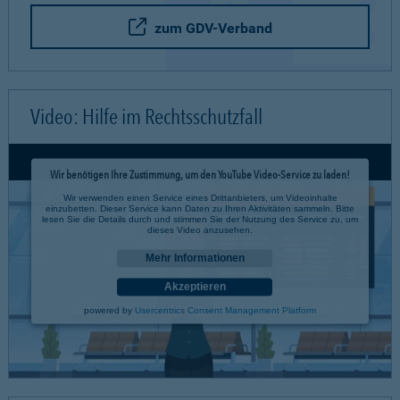
zum GDV-Verband
Video: Hilfe im Rechtsschutzfall
Wir benötigen Ihre Zustimmung, um den YouTube Video-Service zu laden!
Wir verwenden einen Service eines Drittanbieters, um Videoinhalte
einzubetten. Dieser Service kann Daten zu Ihren Aktivitäten sammeln. Bitte
lesen Sie die Details durch und stimmen Sie der Nutzung des Service zu, um
dieses Video anzusehen.
Mehr Informationen
Akzeptieren
powered by
Usercentrics Consent Management Platform