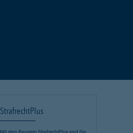
StrafrechtPlus
Mit dem Baustein StrafrechtPlus sind Sie