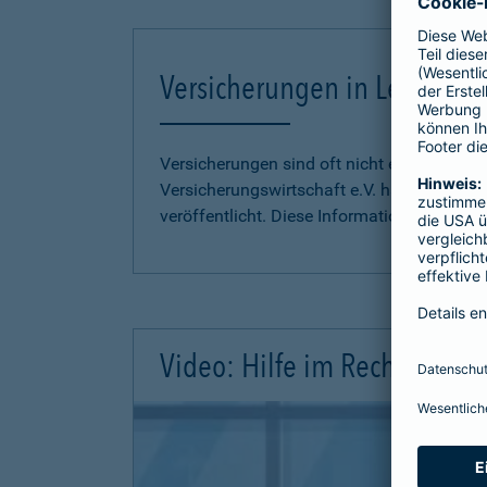
Versicherungen in Leichter S
Versicherungen sind oft nicht einfach zu 
Versicherungswirtschaft e.V. hat
Informati
veröffentlicht. Diese Informationen finden S
Video: Hilfe im Rechtsschutz