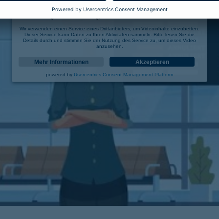
Wir benötigen Ihre Zustimmung, um den YouTube Video-Service zu laden!
Wir verwenden einen Service eines Drittanbieters, um Videoinhalte einzubetten.
Dieser Service kann Daten zu Ihren Aktivitäten sammeln. Bitte lesen Sie die
Details durch und stimmen Sie der Nutzung des Service zu, um dieses Video
anzusehen.
Mehr Informationen
Akzeptieren
powered by
Usercentrics Consent Management Platform