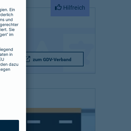
Hilfreich
zum GDV-Verband