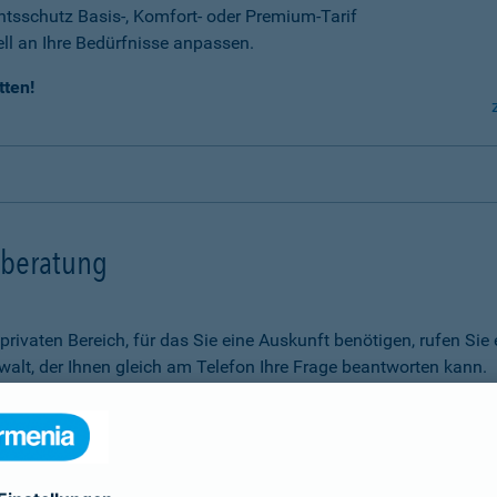
tsschutz Basis-, Komfort- oder Premium-Tarif
ell an Ihre Bedürfnisse anpassen.
tten!
tsberatung
m privaten Bereich, für das Sie eine Auskunft benötigen, rufen 
alt, der Ihnen gleich am Telefon Ihre Frage beantworten kann.
Rechtsfragen.