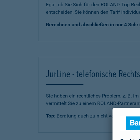
Egal, ob Sie Sich für den ROLAND Top-Rech
entscheiden, Sie können den Tarif individu
Berechnen und abschließen in nur 4 Schri
JurLine - telefonische Rech
Sie haben ein rechtliches Problem, z. B. i
vermittelt Sie zu einem ROLAND-Partneranw
Top
: Beratung auch zu nicht versicherten 