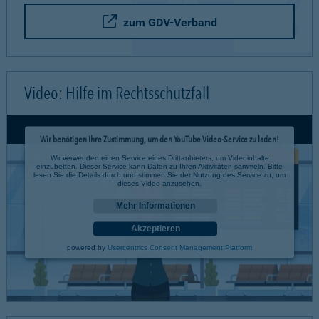
zum GDV-Verband
Video: Hilfe im Rechtsschutzfall
Wir benötigen Ihre Zustimmung, um den YouTube Video-Service zu laden!
Wir verwenden einen Service eines Drittanbieters, um Videoinhalte
einzubetten. Dieser Service kann Daten zu Ihren Aktivitäten sammeln. Bitte
lesen Sie die Details durch und stimmen Sie der Nutzung des Service zu, um
dieses Video anzusehen.
Mehr Informationen
Akzeptieren
powered by
Usercentrics Consent Management Platform