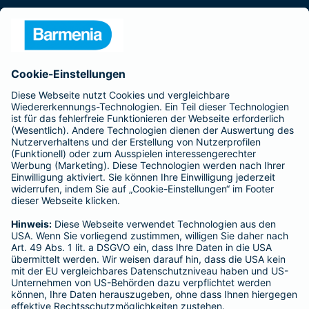
Presse
Unternehmen
Anfahrt
Affiliate-Partner werden
Barmenia ist Teil der BarmeniaGothaer
BELIEBTE SEITEN
Kranken-Zusatzversicherung
Tierversicherungen
Haftpflichtversicherung
Hausratversicherung
SERVICE
Adresse ändern
Schaden melden
Kilometerstandsmeldung
Serviceübersicht