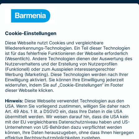
Presse
Unternehmen
Anfahrt
Affiliate-Partner werden
Barmenia ist Teil der BarmeniaGothaer
BELIEBTE SEITEN
Kranken-Zusatzversicherung
Tierversicherungen
Haftpflichtversicherung
Hausratversicherung
SERVICE
Adresse ändern
Schaden melden
Kilometerstandsmeldung
Serviceübersicht