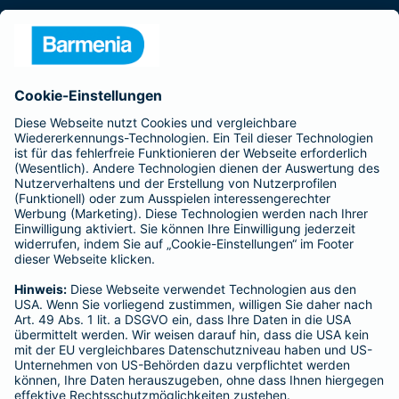
Presse
Unternehmen
Anfahrt
Affiliate-Partner werden
Barmenia ist Teil der BarmeniaGothaer
BELIEBTE SEITEN
Kranken-Zusatzversicherung
Tierversicherungen
Haftpflichtversicherung
Hausratversicherung
SERVICE
Adresse ändern
Schaden melden
Kilometerstandsmeldung
Serviceübersicht