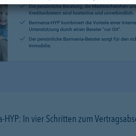
Die persönliche Beratung, die Marktrecherchen un
Kreditanbietern sind kostenlos und unverbindlich.
Barmenia-HYP kombiniert die Vorteile einer Intern
Unterstützung durch einen Berater "vor Ort".
Der persönliche Barmenia-Berater sorgt für den ri
Immobilie.
-HYP: In vier Schritten zum Vertragsabs