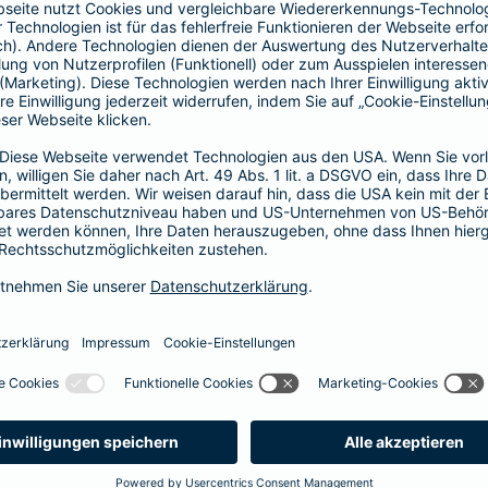
Vorteile der Barmenia-HYP
Barmenia-HYP ist ungebunden.
Barmenia-HYP kann durch den Zugriff auf den g
flexibel auf Ihre Wünsche reagieren.
Die Machbarkeit der Finanzierung zum besten Prei