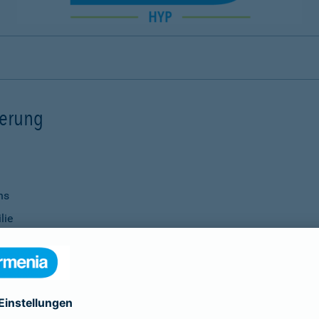
ierung
ns
lie
ernisierungsmaßnahmen
nanzierung bei Ihrer Bank
Verwendung
ittel
genauso selbstverständlich wie die Vereinbarung individu