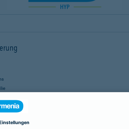
ierung
ns
lie
ernisierungsmaßnahmen
nanzierung bei Ihrer Bank
Verwendung
ittel
genauso selbstverständlich wie die Vereinbarung individu