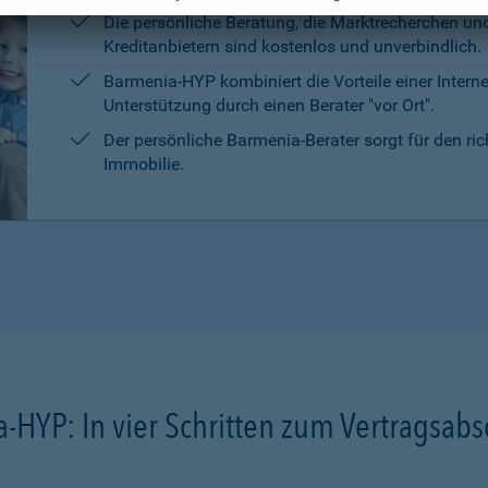
Die persönliche Beratung, die Marktrecherchen un
Kreditanbietern sind kostenlos und unverbindlich.
Barmenia-HYP kombiniert die Vorteile einer Intern
Unterstützung durch einen Berater "vor Ort".
Der persönliche Barmenia-Berater sorgt für den ri
Immobilie.
-HYP: In vier Schritten zum Vertragsabs