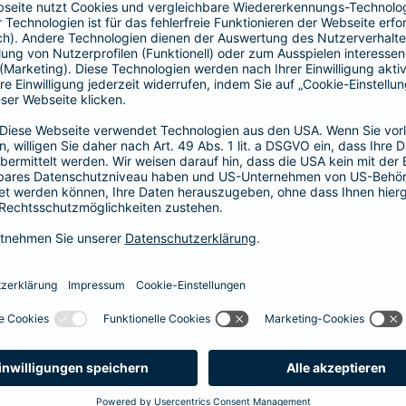
Vorteile der Barmenia-HYP
Barmenia-HYP ist ungebunden.
Barmenia-HYP kann durch den Zugriff auf den g
flexibel auf Ihre Wünsche reagieren.
Die Machbarkeit der Finanzierung zum besten Prei