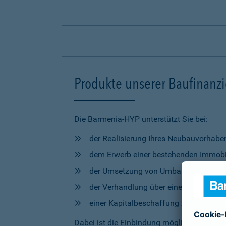
Produkte unserer Baufinanz
Die Barmenia-HYP unterstützt Sie bei:
der Realisierung Ihres Neubauvorhabe
dem Erwerb einer bestehenden Immobi
der Umsetzung von Umbau- und Mod
der Verhandlung über eine Anschlussfi
einer Kapitalbeschaffung zur freien 
Dabei ist die Einbindung möglicher
Förderm