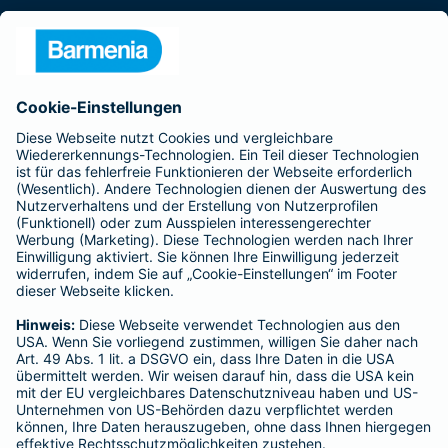
Presse
Unternehmen
Anfahrt
Affiliate-Partner werden
Barmenia ist Teil der BarmeniaGothaer
BELIEBTE SEITEN
Kranken-Zusatzversicherung
Tierversicherungen
Haftpflichtversicherung
Hausratversicherung
SERVICE
Adresse ändern
Schaden melden
Kilometerstandsmeldung
Serviceübersicht